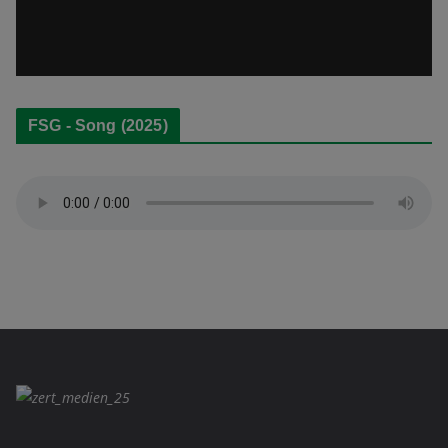
P
l
a
y
e
FSG - Song (2025)
r