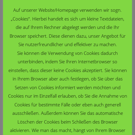
Die Kürzel sind dieser Homepage zu entnehmen <
hier klicken
> .
Auf unserer Website/Homepage verwenden wir sogn.
„Cookies“. Hierbei handelt es sich um kleine Textdateien,
Neueste Beiträge
die auf Ihrem Rechner abgelegt werden und die Ihr
Berufsfelderkundungstag in der Pflege
Browser speichert. Diese dienen dazu, unser Angebot für
Was genau macht eigentlich eine Pflegefachkraft?
Sie nutzerfreundlicher und effektiver zu machen.
Welche verschiedenen Ausbildungsmöglichkeiten
Sie können die Verwendung von Cookies dadurch
gibt
… mehr
unterbinden, indem Sie Ihren Internetbrowser so
einstellen, dass dieser keine Cookies akzeptiert. Sie können
Sommerfest 2026 – Ein herzliches Dankeschön an unsere
in Ihrem Browser aber auch festlegen, ob Sie über das
engagierten Eltern
Setzen von Cookies informiert werden möchten und
Bei strahlendem Sommerwetter richtete unsere
Cookies nur im Einzelfall erlauben, ob Sie die Annahme von
Fritz-Steinhoff-Gesamtschule ihr Sommerfest für
Cookies für bestimmte Fälle oder eben auch generell
unsere
… mehr
ausschließen. Außerdem können Sie das automatische
Betriebsbesichtigung bei C. D. Wälzholz
Löschen der Cookies beim Schließen des Browser
Ca. 30 interessierte Schülerinnen und Schüler aus
aktivieren. Wie man das macht, hängt von Ihrem Browser