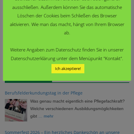
Wirtschaftswissenschaften …) und
ausschließen. Außerdem können Sie das automatische
Berufsaussichten verbessern.
Löschen der Cookies beim Schließen des Browser
aktivieren. Wie man das macht, hängt von Ihrem Browser
Erreichbarkeit der Lehrkräfte
ab.
Alle Lehrkräfte sind per Mail erreichbar. Die Mailadresse lautet
Weitere Angaben zum Datenschutz finden Sie in unserer
[kürzel]@fsg-hagen.de.
Datenschutzerklärung unter dem Menüpunkt "Kontakt".
Die Kürzel sind dieser Homepage zu entnehmen <
hier klicken
> .
Ich akzeptiere!
Neueste Beiträge
Berufsfelderkundungstag in der Pflege
Was genau macht eigentlich eine Pflegefachkraft?
Welche verschiedenen Ausbildungsmöglichkeiten
gibt
… mehr
Sommerfest 2026 – Ein herzliches Dankeschön an unsere