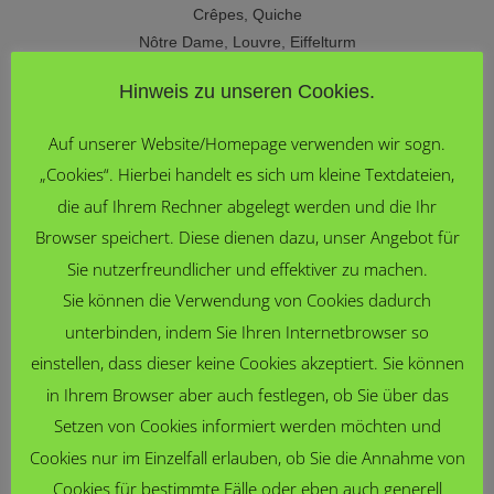
Crêpes, Quiche
Nôtre Dame, Louvre, Eiffelturm
am Mont-Blanc
Hinweis zu unseren Cookies.
in Biarritz,
in der Ardèche[/ezcol_1third_end]
Auf unserer Website/Homepage verwenden wir sogn.
„Cookies“. Hierbei handelt es sich um kleine Textdateien,
Und die Sprachen haben noch mehr zu bieten:
die auf Ihrem Rechner abgelegt werden und die Ihr
International anerkannte Sprachenzertifikate
Browser speichert. Diese dienen dazu, unser Angebot für
erwerben.
Sie nutzerfreundlicher und effektiver zu machen.
Fahrten und Austausche (z.B. nach Lüttich, Paris,
Sie können die Verwendung von Cookies dadurch
Venedig, Padua …), eventuell auch gemeinsam.
unterbinden, indem Sie Ihren Internetbrowser so
„nebenbei“ Grundlagen in anderen romanischen
einstellen, dass dieser keine Cookies akzeptiert. Sie können
Sprachen erlernen, z.B. in Spanisch oder
in Ihrem Browser aber auch festlegen, ob Sie über das
Portugiesisch.
Setzen von Cookies informiert werden möchten und
Beste Voraussetzungen für ein Studium schaffen
Cookies nur im Einzelfall erlauben, ob Sie die Annahme von
(Sprachen, Geschichte, Jura,
Cookies für bestimmte Fälle oder eben auch generell