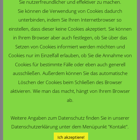
Sie nutzerfreundlicher und effektiver zu machen.
Sie können die Verwendung von Cookies dadurch
unterbinden, indem Sie Ihren Internetbrowser so
Känguru 2026
einstellen, dass dieser keine Cookies akzeptiert. Sie können
Es ist entschieden: Der diesjährige Känguru-
in Ihrem Browser aber auch festlegen, ob Sie über das
Wettbewerb, einer der größten internationalen
Setzen von Cookies informiert werden möchten und
Mathematikwettbewerbe, ist vorüber und die FSG
Cookies nur im Einzelfall erlauben, ob Sie die Annahme von
hat natürlich auch in...
Cookies für bestimmte Fälle oder eben auch generell
Read More
ausschließen. Außerdem können Sie das automatische
Löschen der Cookies beim Schließen des Browser
aktivieren. Wie man das macht, hängt von Ihrem Browser
ab.
Weitere Angaben zum Datenschutz finden Sie in unserer
Datenschutzerklärung unter dem Menüpunkt "Kontakt".
Ich akzeptiere!